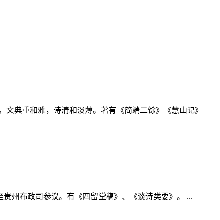
文庄。文典重和雅，诗清和淡薄。著有《简端二馀》《慧山记》
州布政司参议。有《四留堂稿》、《谈诗类要》。 ...