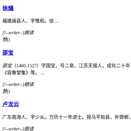
徐熥
福建闽县人，字惟和。徐 ...
[!--writer--]朗读
赞
(
)
邵宝
邵宝
（1460-1527）字国宝，号二泉，江苏无锡人，成化
《容春堂集》等。 ...
[!--writer--]朗读
赞
(
)
卢龙云
广东南海人，字少从。万历十一年进士。授马平知县，补邯郸，
[!--writer--]朗读