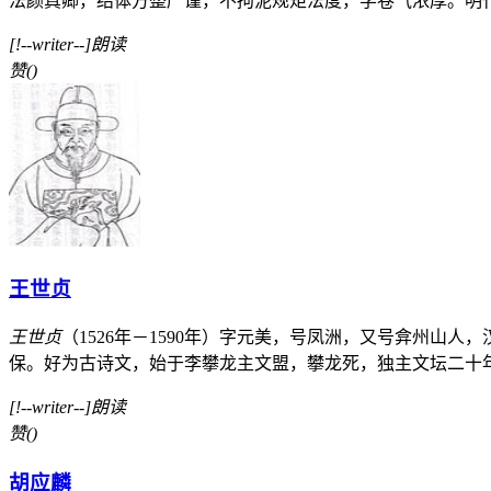
法颜真卿，结体方整严谨，不拘泥规矩法度，学卷气浓厚。明代中
[!--writer--]朗读
赞
(
)
王世贞
王世贞
（1526年－1590年）字元美，号凤洲，又号弇州山
保。好为古诗文，始于李攀龙主文盟，攀龙死，独主文坛二十年
[!--writer--]朗读
赞
(
)
胡应麟