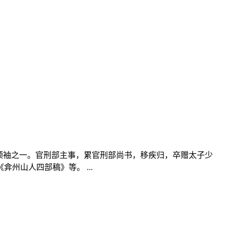
子”领袖之一。官刑部主事，累官刑部尚书，移疾归，卒赠太子少
州山人四部稿》等。 ...