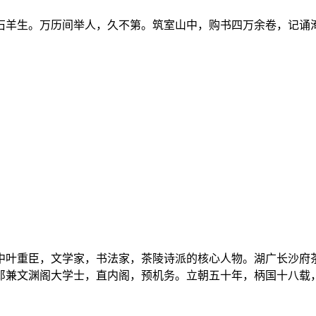
，更号石羊生。万历间举人，久不第。筑室山中，购书四万余卷，记
，明朝中叶重臣，文学家，书法家，茶陵诗派的核心人物。湖广长沙
郎兼文渊阁大学士，直内阁，预机务。立朝五十年，柄国十八载