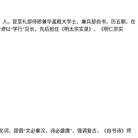
镇）人。官至礼部侍郎兼华盖殿大学士，兼兵部尚书，历五朝，在
士奇
以“学行”见长，先后担任《明太宗实录》、《明仁宗实
于古文词，提倡“文必秦汉，诗必盛唐”，强调复古，《自书诗》师