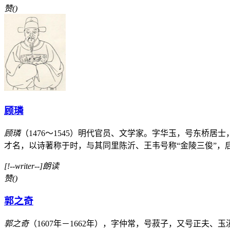
赞
(
)
顾璘
顾璘
（1476～1545）明代官员、文学家。字华玉，号东
才名，以诗著称于时，与其同里陈沂、王韦号称“金陵三俊”，后
[!--writer--]朗读
赞
(
)
郭之奇
郭之奇
（1607年－1662年），字仲常，号菽子，又号正