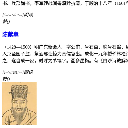
书、兵部尚书，率军转战闽粤滇黔抗清，于顺治十八年（1661年
[!--writer--]朗读
赞
(
)
陈献章
（1428—1500）明广东新会人，字公甫，号石斋，晚号
入京至国子监，祭酒邢让惊为真儒复出。成化十九年授翰林检
之，遂自成一家，时呼为茅笔字。画多墨梅。有《白沙诗教解》、
[!--writer--]朗读
赞
(
)