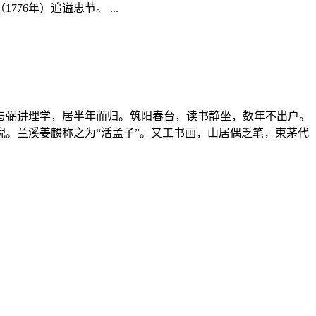
6年）追谥忠节。 ...
吴与弼讲理学，居半年而归。筑阳春台，读书静坐，数年不出户。
。兰溪姜麟称之为“活孟子”。又工书画，山居偶乏笔，束茅代