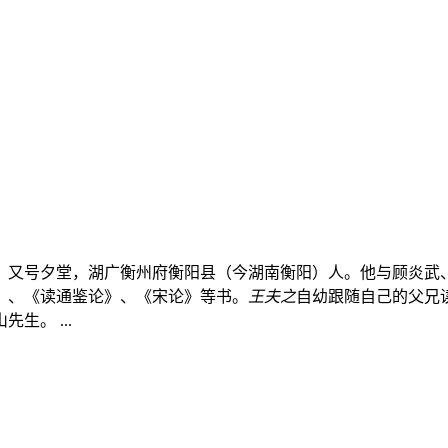
农，号姜斋、又号夕堂，湖广衡州府衡阳县（今湖南衡阳）人。他与顾
》、《读通鉴论》、《宋论》等书。
王夫之
自幼跟随自己的父兄
。 ...