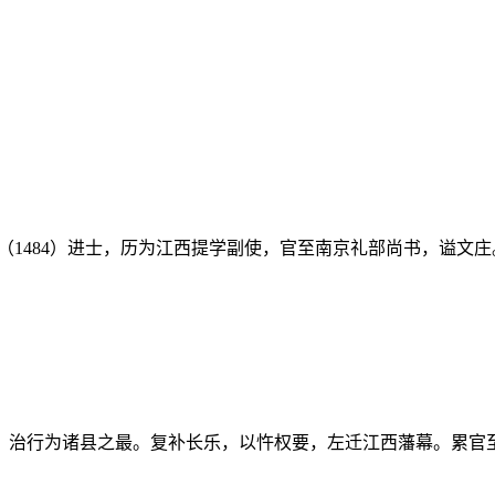
二十年（1484）进士，历为江西提学副使，官至南京礼部尚书，谥
治行为诸县之最。复补长乐，以忤权要，左迁江西藩幕。累官至贵