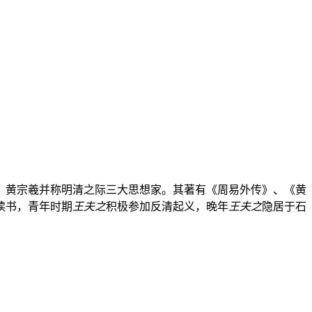
炎武、黄宗羲并称明清之际三大思想家。其著有《周易外传》、《黄
读书，青年时期
王夫之
积极参加反清起义，晚年
王夫之
隐居于石