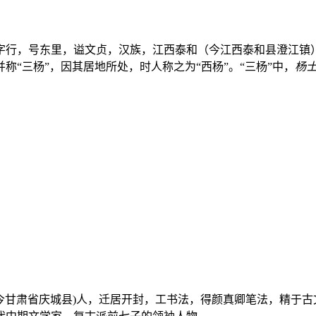
奇，以字行，号东里，谥文贞，汉族，江西泰和（今江西泰和县澄江
“三杨”，因其居地所处，时人称之为“西杨”。“三杨”中，
杨
安化县(今甘肃省庆城县)人，迁居开封，工书法，得颜真卿笔法，精