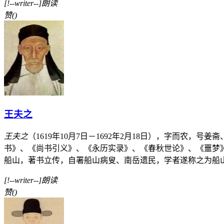
[!--writer--]朗读
赞
(
)
王夫之
王夫之
（1619年10月7日－1692年2月18日），字而
书》、《尚书引义》、《永历实录》、《春秋世论》、《噩梦
船山，著书立传，自署船山病叟、南岳遗民，学者遂称之为船山先生
[!--writer--]朗读
赞
(
)