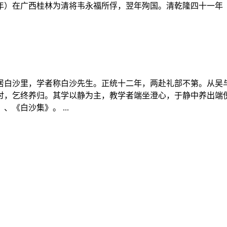
）在广西桂林为清将韦永福所俘，翌年殉国。清乾隆四十一年（177
石翁，居白沙里，学者称白沙先生。正统十二年，两赴礼部不第。从
讨，乞终养归。其学以静为主，教学者端坐澄心，于静中养出端倪
《白沙集》。 ...