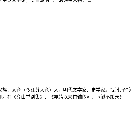
期文学家，复古派前七子的领袖人物。 ...
人，汉族，太仓（今江苏太仓）人，明代文学家、史学家。“后七
。有《弇山堂别集》、《嘉靖以来首辅传》、《觚不觚录》、《弇