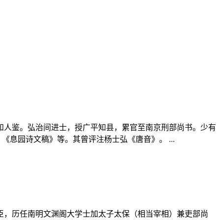
有知人鉴。弘治间进士，授广平知县，累官至南京刑部尚书。少有
息园诗文稿》等。其曾评注杨士弘《唐音》。 ...
大臣，历任南明文渊阁大学士加太子太保（相当宰相）兼吏部尚