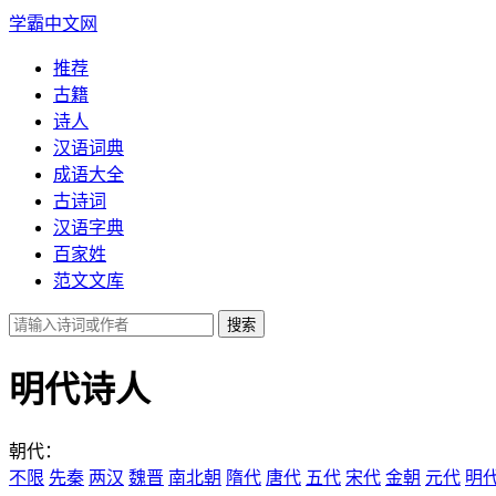
学霸中文网
推荐
古籍
诗人
汉语词典
成语大全
古诗词
汉语字典
百家姓
范文文库
明代诗人
朝代：
不限
先秦
两汉
魏晋
南北朝
隋代
唐代
五代
宋代
金朝
元代
明