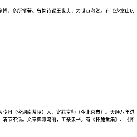
诵淹博，多所撰著。曾携诗谒王世贞，为世贞激赏。有《少室山房
府茶陵州（今湖南茶陵）人，寄籍京师（今北京市）。天顺八年进
，清节不渝。文章典雅流丽，工篆隶书。有《怀麓堂集》、《怀