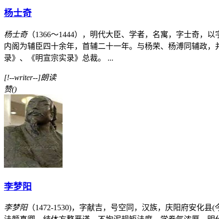
杨士奇
杨士奇
（1366～1444），明代大臣、学者，名寓，字士
内阁为辅臣四十余年，首辅二十一年。与杨荣、杨溥同辅政，并称
录》、《明宣宗实录》总裁。 ...
[!--writer--]朗读
赞
(
)
李梦阳
李梦阳
（1472-1530)，字献吉，号空同，汉族，庆阳府