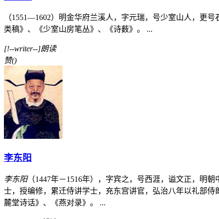
（1551—1602）明金华府兰溪人，字元瑞，号少室山人
类稿》、《少室山房笔丛》、《诗薮》。 ...
[!--writer--]朗读
赞
(
)
李东阳
李东阳
（1447年－1516年），字宾之，号西涯，谥文正
士，授编修，累迁侍讲学士，充东宫讲官，弘治八年以礼部侍
麓堂诗话》、《燕对录》。 ...