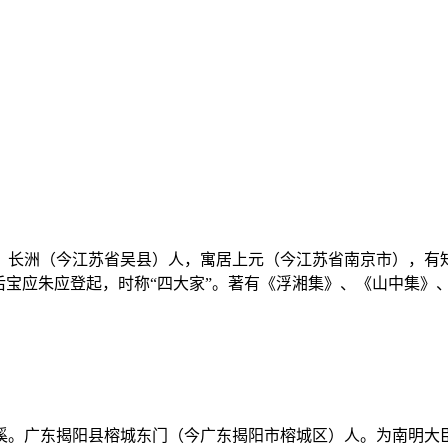
桥居士，长洲（今江苏省吴县）人，寓居上元（今江苏省南京市），
宝应朱应登起，时称“四大家”。著有《浮湘集》、《山中集》、《
夫、玉溪。广东揭阳县榕城东门（今广东揭阳市榕城区）人。为南明