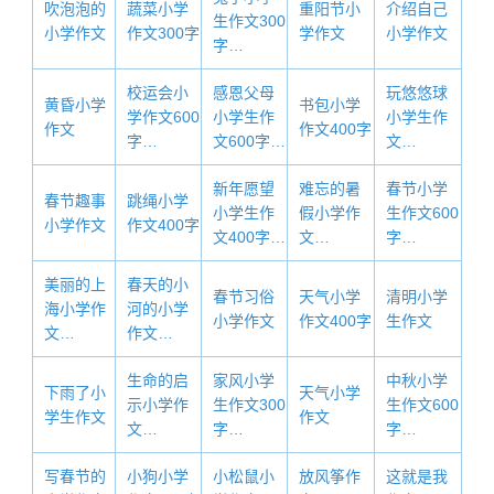
吹泡泡的
蔬菜小学
重阳节小
介绍自己
生作文300
小学作文
作文300字
学作文
小学作文
字…
校运会小
感恩父母
玩悠悠球
黄昏小学
书包小学
学作文600
小学生作
小学生作
作文
作文400字
字…
文600字…
文…
新年愿望
难忘的暑
春节小学
春节趣事
跳绳小学
小学生作
假小学作
生作文600
小学作文
作文400字
文400字…
文…
字…
美丽的上
春天的小
春节习俗
天气小学
清明小学
海小学作
河的小学
小学作文
作文400字
生作文
文…
作文…
生命的启
家风小学
中秋小学
下雨了小
天气小学
示小学作
生作文300
生作文600
学生作文
作文
文…
字…
字…
写春节的
小狗小学
小松鼠小
放风筝作
这就是我