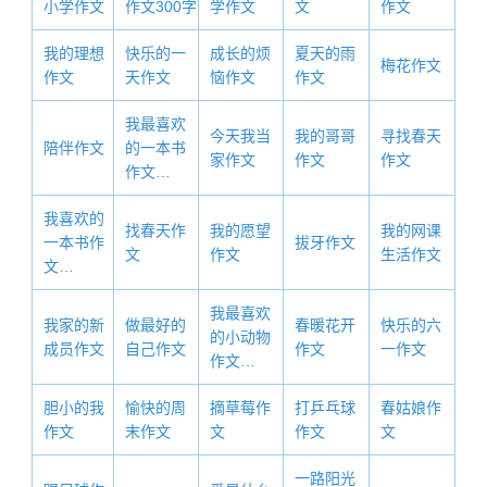
小学作文
作文300字
学作文
文
作文
我的理想
快乐的一
成长的烦
夏天的雨
梅花作文
作文
天作文
恼作文
作文
我最喜欢
今天我当
我的哥哥
寻找春天
陪伴作文
的一本书
家作文
作文
作文
作文…
我喜欢的
找春天作
我的愿望
我的网课
一本书作
拔牙作文
文
作文
生活作文
文…
我最喜欢
我家的新
做最好的
春暖花开
快乐的六
的小动物
成员作文
自己作文
作文
一作文
作文…
胆小的我
愉快的周
摘草莓作
打乒乓球
春姑娘作
作文
末作文
文
作文
文
一路阳光