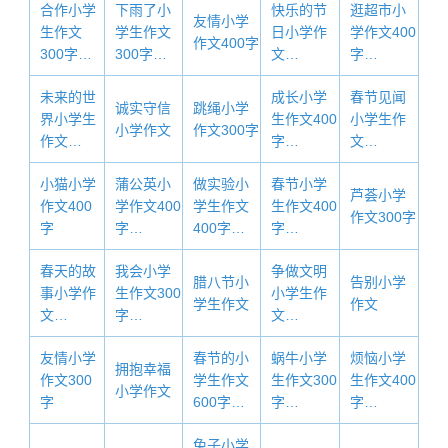
合作小学
下雨了小
快乐的节
逛超市小
友情小学
生作文
学生作文
日小学作
学作文400
作文400字
300字…
300字…
文…
字…
未来的世
成长小学
春节见闻
诚实守信
跳绳小学
界小学生
生作文400
小学生作
小学作文
作文300字
作文…
字…
文…
小猫小学
蒲公英小
做实验小
春节小学
芦荟小学
作文400
学作文400
学生作文
生作文400
作文300字
字
字…
400字…
字…
春天的故
我会小学
争做文明
腊八节小
告别小学
事小学作
生作文300
小学生作
学生作文
作文
文…
字…
文…
友情小学
春节的小
蜗牛小学
烦恼小学
拥抱幸福
作文300
学生作文
生作文300
生作文400
小学作文
字
600字…
字…
字…
兔子小学