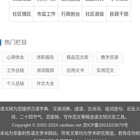
1…
(…
(…
2…
6…
总结(推荐
总结范文
结范文…
作总结5
结范文…
任下学期
试用期总
中心培训
年终决算
总结报告
社区辖区
市监工作
行政前台
社区退役
民政干部
6…
(…
篇…
工作总结
结5篇范
工作总结
工作总结
范文(合集
硬化工作
总结个人
试用期总
工作总结
工作总结
热门栏目
5…
文…
(…
(3…
7…
总结(热门
(实用16
结范文…
报告(42
村级换届
心得体会
述职报告
精品范文库
教学资源
2…
篇)…
篇)…
(1…
工作总结
讲话致辞
应用文书
实用范文
个人总结
作文大全
语文网为您提供汉语字典、汉语词典、成语、古诗词、组词造句、近反义
词、二十四节气、百家姓、写作范文等精选语文知识及工具。
Copyright © 2002-2024 caobao.net
京ICP备2021023879号
本站为非盈利性语文学术网站，所有文章均为学术研究用途，若有任何权