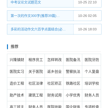
中考议论文试题范文
10-25 22:10
第一次的作文300字(推荐39篇)…
10-26 02:05
多彩的活动作文六百字点面结合(必…
10-26 18:03
推荐
兴隆镇财
程序员工
怎样转改
医院备汛
医院牙防
政工作总
作总结问
作风工作
工作总结
办工作总
医院实习
关于医院
返乡创业
警察执法
个人复盘
结(50篇)
题(通用
总结(通用
(热门15
结范文
工作总结
投诉工作
工作总结
工作总结
总结范文
造价工程
社区法律
社区矫正
铁路社区
培训学校
…
20…
4…
篇)…
(合…
200字(通
总结(合集
个人(实用
个人(推荐
(汇总39
工作总结
优化整合
档案整治
工作总结
年终总结
助产技术
建筑工程
财务试用
小学优秀
财务人员
用…
3…
4…
3…
篇)…
个人(汇总
工作总结
工作总结
范文(实用
范文(必备
年终工作
项目年终
期转正总
班主任工
试用期总
高三班主
财务人员
医院技能
国企财务
专项检查