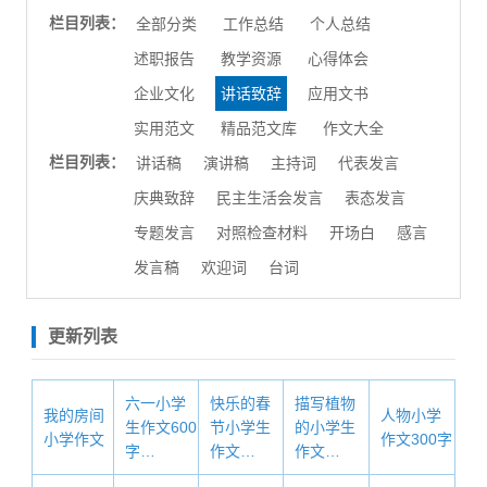
栏目列表：
全部分类
工作总结
个人总结
述职报告
教学资源
心得体会
企业文化
讲话致辞
应用文书
实用范文
精品范文库
作文大全
栏目列表：
讲话稿
演讲稿
主持词
代表发言
庆典致辞
民主生活会发言
表态发言
专题发言
对照检查材料
开场白
感言
发言稿
欢迎词
台词
更新列表
六一小学
快乐的春
描写植物
我的房间
人物小学
生作文600
节小学生
的小学生
小学作文
作文300字
字…
作文…
作文…