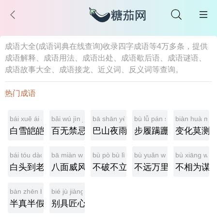
成语大全(成语词典在线查询)收录四字成语等4万多条，提供
成语解释、成语用法、成语出处、成语歇后语、成语谜语、
成语故事大全、成语接龙、近义词、反义词等查询。
热门成语
bái xuě ái ái
bǎi wú jìn jì
bā shān yè yǔ
bù lǚ pán shān
biàn huà mò 
白雪皑皑
百无禁忌
巴山夜雨
步履蹒跚
变化莫测
bái tóu dào lǎo
bā miàn wēi fēng
bù pò bù lì
bù yuǎn wàn lǐ
bù xiāng wéi
白头到老
八面威风
不破不立
不远万里
不相为谋
bàn zhēn bàn jiǎ
bié jù jiàng xīn
半真半假
别具匠心