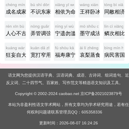
chéng míng chéng jiā
bù shí dōng jiā
xiāng yī wéi mìng
wáng xiáng wò bīng
tóng bì xiāng 
成名成家
不识东家
相依为命
王祥卧冰
同敝相济
rén xīn bù gǔ
nòng guǎn diào xián
nìng yí wù làn
mò shǒu chéng fǎ
lín cì xiāng bǐ
人心不古
弄管调弦
宁遗勿滥
墨守成法
鳞次相比
kuáng wàng zì dà
kuān dǎ zhǎi yòng
fú shòu kāng níng
āi lí zhēng shí
bìng mín hài
狂妄自大
宽打窄用
福寿康宁
哀梨蒸食
病民害国
语文网为您提供汉语字典、汉语词典、成语、古诗词、组词造句、近
反义词、二十四节气、百家姓、写作范文等精选语文知识及工具。
Copyright © 2002-2024 caobao.net
京ICP备2021023879号
本站为非盈利性语文学术网站，所有文章均为学术研究用途，若有任
何权利问题请联系管理员QQ：605358336
更新时间：2026-08-07 16:24:26