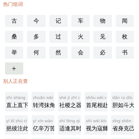
热门组词
古
今
记
车
物
闻
桑
多
过
火
见
枚
举
何
然
会
必
书
更多
别人正在查
zhí shàng zhí xià
zhuǎn wān mò jiǎo
shè jì zhī qì
shǒu wěi xiāng fù
dǎn rú dǒu d
直上直下
转湾抹角
社稷之器
首尾相赴
胆如斗大
yì bǐ zhù cǐ
yì xīn wàn kǔ
shì féng qí shí
shì wéi kòu chóu
xǐng shēn kè j
挹彼注此
亿辛万苦
适逢其时
视为寇雠
省身克己