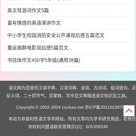
英文导游词作文5篇
富有情感的英语演讲作文
中小学生校园消防安全公开课观后感五篇范文
重返狼群电影观后感5篇范文
书信体作文450字5年级(通用38篇)
语文网为您提供汉语字典、汉语词典、成语、古诗词、组词造句、近
反义词、二十四节气、百家姓、写作范文等精选语文知识及工具。
Copyright © 2002-2024 caobao.net
京ICP备2021023879号
本站为非盈利性语文学术网站，所有文章均为学术研究用途，若有任
何权利问题请联系管理员QQ：605358336