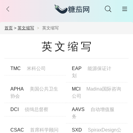
首页
>
英文缩写
英文缩写
英文缩写
TMC
米科公司
EAP
能源保证计
划
APHA
美国公共卫生
MCI
Madina国际咨询
协会
公司
DCI
侦缉总督察
AAVS
自动增值服
务
CSAC
首席科学顾问
SXD
SpiraxDesign公