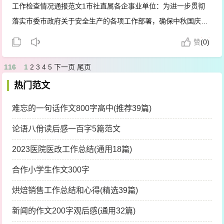
工作检查情况通报范文1市社直属各企事业单位：为进一步贯彻
落实市委市政府关于安全生产的各项工作部署，确保中秋国庆期
间安全生产形势稳定，保障人民群众生命财产安全，9月29日至
赞
(
0)
30日，市社组织专班人员，对直属各企事业单位，包括歇业企业
进行了安全生...
116
1
2
3
4
5
下一页
尾页
热门范文
难忘的一句话作文800字高中(推荐39篇)
论语八佾读后感一百字5篇范文
2023医院医改工作总结(通用18篇)
合作小学生作文300字
烘焙销售工作总结和心得(精选39篇)
新闻的作文200字观后感(通用32篇)