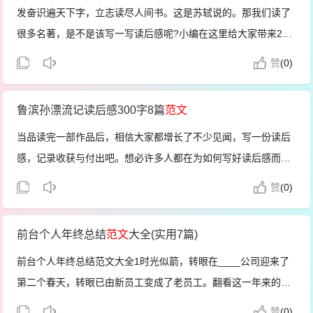
发奋识遍天下字，立志读尽人间书。这是苏轼说的。那我们读了
很多名著，是不是该写一写读后感呢?小编在这里给大家带来20_
年大学生名著读后感范文5篇，希望大家喜欢!20_年大学生名著
赞
(
0)
读后感范文1在放暑假的时候我读了我喜欢《西游记》其中的孙
悟空、猪...
鲁滨孙漂流记读后感300字8篇
范文
当品读完一部作品后，相信大家都增长了不少见闻，写一份读后
感，记录收获与付出吧。想必许多人都在为如何写好读后感而烦
恼吧，下面是小编给大家带来的鲁滨孙漂流记读后感大全300字8
赞
(
0)
篇，以供大家参考!鲁滨孙漂流记读后感大全300字1书是知识的
海洋，智...
前台个人年终总结
范文
大全(实用7篇)
前台个人年终总结范文大全1时光似箭，转眼在____公司迎来了
第二个春天，转眼已由新员工变成了老员工。翻看这一年来的工
作日志，回顾着这忙碌、充实而又紧张、愉快的一年……今年在
赞
(
0)