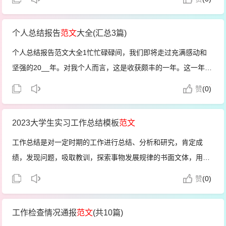
财务方面变化的莫过于4月份金蝶软件。由财务单机版转换为先
进的erp系...
个人总结报告
范文
大全(汇总3篇)
个人总结报告范文大全1忙忙碌碌间，我们即将走过充满感动和
坚强的20__年。对我个人而言，这是收获颇丰的一年。这一年中
我和大家一样都经历着感动、告别、收获、感激和努力，不论是
赞
(
0)
生活还是工作都让我重新审视了自己以往做人做事的态度和方
式，得到了成长...
2023大学生实习工作总结模板
范文
工作总结是对一定时期的工作进行总结、分析和研究，肯定成
绩，发现问题，吸取教训，探索事物发展规律的书面文体，用于
指导下一阶段的工作。下面是小编给大家整理的20_大学生实习
赞
(
0)
工作总结模板，希望大家喜欢!20_大学生实习工作总结模板1一.
实习目的实...
工作检查情况通报
范文
(共10篇)