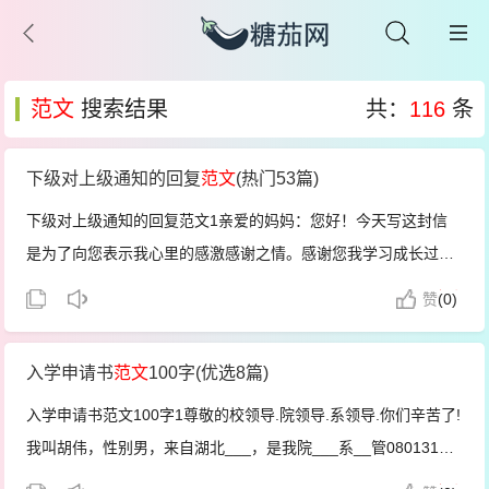
范文
搜索结果
共：
116
条
下级对上级通知的回复
范文
(热门53篇)
下级对上级通知的回复范文1亲爱的妈妈：您好！今天写这封信
是为了向您表示我心里的感激感谢之情。感谢您我学习成长过程
上给了我很多的帮助。生活上您对我无微不至的关怀，有的.时候
赞
(
0)
简直是宠爱了，我要些什么就给我买什么。您对我的物质要求总
是很宽容。妈妈...
入学申请书
范文
100字(优选8篇)
入学申请书范文100字1尊敬的校领导.院领导.系领导.你们辛苦了!
我叫胡伟，性别男，来自湖北___，是我院___系__管080131班
的一名学生。因入学时写的服从调剂将专业给错调了，在入学半