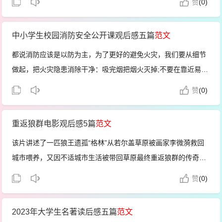
赞
(
0)
年的时间里辅导员和各位老师的都给予了我莫大的关心，...
中小学生校园消防安全公开课观后感五篇
范文
都说消防应该是以防为主，为了更好的避免火灾，我们要从细节
做起，把火灾隐患消除干净：吸完烟把烟火灭掉;不要在靠近易燃
烧物的地方放鞭炮;正确用电、用气……小编在这里给大家带来中
赞
(
0)
小学生校园消防安全公开课观后感五篇，希望大家喜欢!中小学生
校园消防安...
重返狼群电影观后感5篇
范文
该片讲述了一匹狼王遗孤“格林”从若尔盖草原被画家李微漪救回
城市喂养，又因不适城市生活被带回草原最终重返狼群的传奇故
事下面给大家带来一些关于重返狼群电影观后感，希望对你们有
赞
(
0)
帮助!重返狼群电影观后感1电影《重返·狼群》讲述了成都两位青
年——李微...
2023年大学生名著读后感五篇
范文