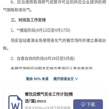
6、应当使用取得燃气经营许可证的供应企业提供的燃
气钢瓶和液化气。
三、时间及工作安排
1、**摸底阶段(4月12日至4月17日)
场安监站摸清全场使用液化气的餐饮场所并建立基础台
帐。
2、自查自改的阶段(4月18日至5月底)
各餐饮场所应对照本实施方案进行认真自查自改。
4、督查和总结阶段(6月至7月)
剩余 92% 未读
展开阅读全文 ∨
场安监站加强检查，同时配合县专项治理**小组的检查
餐饮店燃气安全工作计划(精
工作。
选7篇).docx
下载
将本文的Word文档下载到电脑