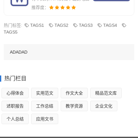
餐饮店燃气安全工作计划2
推荐度：
一、指导思想
热门标签:
TAGS1
TAGS2
TAGS3
TAGS4
TAGS5
本学期，我校安全工作进一步加强以学校安全为本的各
项安全治理工作，警钟长鸣，常抓不懈，根据教育部《学生
ADADAD
伤害事故处理办法》及学校安全治理条例、上级各部门安全
工作要求和学校工作打算，根据新的形势，加强学校安全防
范措施，切实加强学校安全工作治理，增强师生安全认识，
热门栏目
完善学校内部安全治理体制，形成齐抓共管学校安全弟靛
系，避免各类事故的发生。
心得体会
实用范文
作文大全
精品范文库
二、实施方案
述职报告
工作总结
教学资源
企业文化
求新务实严治理，追求规范显安全。留意*时安全教育，
个人总结
应用文书
致力防范，狠抓安全治理质量，按照谁主管谁负责的原则，
层层落实安全工作措施，层层签订安全责任书，明确各自的