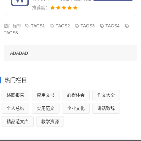
的营业收入的百分比计算总台接待组的奖励金额，增加总台
推荐度：
员工主动销售意识，调动员工售房积极性。
热门标签:
TAGS1
TAGS2
TAGS3
TAGS4
四、做好常客信息收集及服务回访工作。
TAGS5
对酒店常客、大客户，我们将加大对他们的关注，逐步
建立回访制度，对常客、长住客在房价上可适当给予更大折
ADADAD
扣，以优惠措施来留住老客户。
热门栏目
餐饮领班月工作计划简短3
述职报告
应用文书
心得体会
作文大全
①、各部门工作进步显著：
个人总结
实用范文
企业文化
讲话致辞
【销售部】
精品范文库
教学资源
销售部总体业绩从xx年的1646万到xx年的xx万，平均每
月从138万到166万，达到了整体营业额的50%，这就是对销