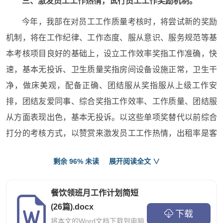
三、激发员工工作热情，试行员工工作奖励机制。
今年，我部在对员工工作质量考核时，将尝试新的奖励
机制，将在工作纪律、工作态度、服从意识、服务规范等基
本考核项目良好的基础上，设立工作效率奖指工作准确，快
速，基本无投诉、卫生质量奖指房间设备设施正常，卫生干
净，做床美观，配备正确、团结服从奖指服从上级工作安
排，团结友爱同事、综合奖指工作效率、工作质量、团结服
从方面表现出色，基本无投诉。以这些单项奖替代以前综合
打分的考核方式，以赞赏来激发员工工作热情，出租率是客
房部收益考核的主要指标。
剩余 96% 未读
展开阅读全文 ∨
经初步测算，xx年，我部平均每间房不含折旧的出售成
本为xx元，平均房价为xxx元，出售一间房的毛利为xx元。通
餐饮领班月工作计划简短
过比较分析，我们初步设想对总台试行销售奖励机制。以月
(26篇).docx
下载
度经营指标中计划出租率为基数，结合平均房价，按所增加
将本文的Word文档下载到电脑