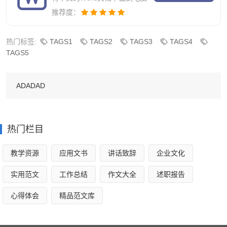
公民、在单位做一个好职工、在家庭做一个好成员)教育，在
推荐度：
党政机关开展“三政”(勤政、廉政、优政)教育，在学校开展思
热门标签:
TAGS1
TAGS2
TAGS3
TAGS4
想品德教育;深入开展“迎奥运、讲文明、树新风”活动，精心
TAGS5
组织第六个“公民道德宣传日”实践活动，结合建党、国庆等
重大节日，深入开展送温暖、献爱心、志愿者服务、无偿献
ADADAD
血、扶弱助残、尊老爱幼等道德实践活动，宣传道德模范事
迹，开展模范评选活动。
热门栏目
二、完善机制、巩固提升、深入开展创建文明村镇活动
强化日常管理，提升创建水平，进一步强化职能部门责
教学资源
应用文书
讲话致辞
企业文化
任、发挥职能部门作用，坚持抓好日常管理，保障镇区环境
实用范文
工作总结
作文大全
述职报告
整洁有序;继续加强经营秩序管理，对废品收购进行专项整
心得体会
精品范文库
治，严肃查处欺行霸市、哄抬物价、强买强卖以及制假售假
等违法行为;继续加强交通秩序管理，合理规划设置停车场，