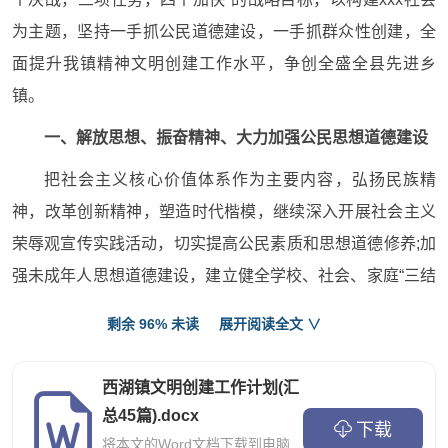
为主题，坚持一手抓公民道德建设，一手抓群众性创建，全
面提升我镇精神文明创建工作水平，争创全盛全县先进乡
镇。
一、解放思想、振奋精神、大力加强公民思想道德建设
把社会主义核心价值体系作为主要内容，弘扬民族精
神，改革创新精神，塑造时代楷模，继续深入开展社会主义
荣辱观宣传实践活动，切实提高公民素质和思想道德修养;加
强未成年人思想道德建设，建立健全学校、社会、家庭“三结
合”教育网络，开展未成年人思想道德示范学校、示范家庭评
剩余 96% 未读
展开阅读全文 ∨
选活动;以净化网吧、互联网网络游戏为重点，严厉查处违
法、违规网吧，净化校园周边环境，关心帮助单亲家庭、特
西湖镇文明创建工作计划(汇
困家庭的未成年人和留守儿童、孤残儿童，做好帮扶、救
总45篇).docx
下载
助、教育、保护工作;在全社会开展“三做”(即在社会做一个好
将本文的Word文档下载到电脑