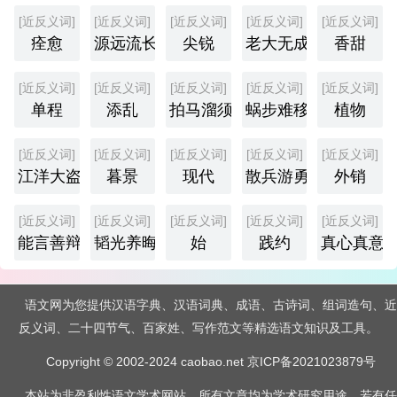
[近反义词]
[近反义词]
[近反义词]
[近反义词]
[近反义词]
痊愈
源远流长
尖锐
老大无成
香甜
[近反义词]
[近反义词]
[近反义词]
[近反义词]
[近反义词]
单程
添乱
拍马溜须
蜗步难移
植物
[近反义词]
[近反义词]
[近反义词]
[近反义词]
[近反义词]
江洋大盗
暮景
现代
散兵游勇
外销
[近反义词]
[近反义词]
[近反义词]
[近反义词]
[近反义词]
能言善辩
韬光养晦
始
践约
真心真意
语文网为您提供汉语字典、汉语词典、成语、古诗词、组词造句、近
反义词、二十四节气、百家姓、写作范文等精选语文知识及工具。
Copyright © 2002-2024 caobao.net
京ICP备2021023879号
本站为非盈利性语文学术网站，所有文章均为学术研究用途，若有任