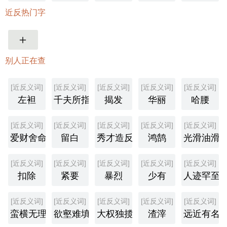
近反热门字
更多
别人正在查
[近反义词]
[近反义词]
[近反义词]
[近反义词]
[近反义词]
左袒
千夫所指
揭发
华丽
哈腰
[近反义词]
[近反义词]
[近反义词]
[近反义词]
[近反义词]
爱财舍命
留白
秀才造反
鸿鹄
光滑油滑
[近反义词]
[近反义词]
[近反义词]
[近反义词]
[近反义词]
扣除
紧要
暴烈
少有
人迹罕至
[近反义词]
[近反义词]
[近反义词]
[近反义词]
[近反义词]
蛮横无理
欲壑难填
大权独揽
渣滓
远近有名