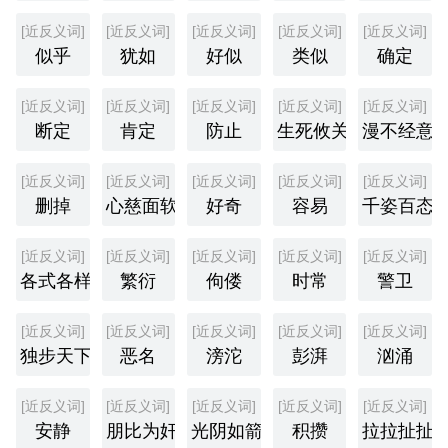
[近反义词]
[近反义词]
[近反义词]
[近反义词]
[近反义词]
似乎
犹如
好似
类似
确定
[近反义词]
[近反义词]
[近反义词]
[近反义词]
[近反义词]
断定
肯定
防止
生死攸关
漫不经意
[近反义词]
[近反义词]
[近反义词]
[近反义词]
[近反义词]
删掉
心慈面软
好奇
容易
千姿百态
[近反义词]
[近反义词]
[近反义词]
[近反义词]
[近反义词]
各式各样
繁衍
佝偻
时常
警卫
[近反义词]
[近反义词]
[近反义词]
[近反义词]
[近反义词]
独步天下
恶名
滂沱
彭湃
汹涌
[近反义词]
[近反义词]
[近反义词]
[近反义词]
[近反义词]
安静
朋比为奸
光阴如箭
积攒
拉拉扯扯