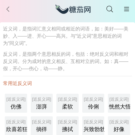
近义词，是指词汇意义相同或相近的词语，如：美好——美
妙、入——进、开心——高兴。与“近义词”意思相近的词
为“同义词”。
反义词，是指两个意思相反的词，包括：绝对反义词和相对
反义词。分为成对的意义相反、互相对立的词。如：真——
假，开心──伤心，动——静。
常用近反义词
[近反义词]
[近反义词]
[近反义词]
[近反义词]
[近反义词]
仿佛
澎湃
柔软
伶俐
恍然大悟
[近反义词]
[近反义词]
[近反义词]
[近反义词]
[近反义词]
欣喜若狂
徜徉
拂拭
兴致勃勃
好像