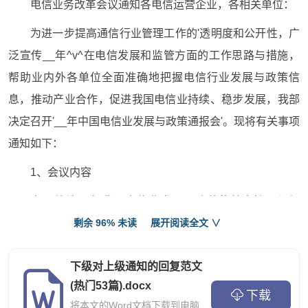
电信业务改革会议通知各电信运营企业，各相关单位：
为进一步提高通信行业管理工作的'透明度和公开性，广
泛宣传__年^v^在电信发展和监管方面的工作思路与措施，
帮助业内外各单位全面准确地把握电信行业发展与政策信
息，推动产业合作，促进我国电信业持续、稳步发展，我部
决定召开'__年中国电信业发展与政策通报会'。现将有关事项
通知如下：
1、会议内容
全面总结__年我国电信业发展、改革的基本情况与经
验，介绍__年电信发展、改革和监管工作的思路与措施。届
剩余 96% 未读
展开阅读全文 ∨
时，^v^政策法规司、科技司、综合规划司、电信管理局、清
下级对上级通知的回复范文
算司、无线电管理局等司局的领导将分专题介绍各相关领域
(热门53篇).docx
的工作情况；同时，各主要运营企业负责人将分别介绍本企
下载
将本文的Word文档下载到电脑