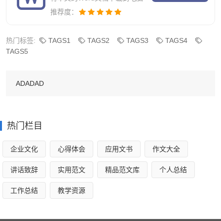
业__年发展状况及__年发展思路。
推荐度：
2、参会人员
热门标签:
TAGS1
TAGS2
TAGS3
TAGS4
邀请部内各有关司局代表、各有关部门代表、各省（自
TAGS5
治区、直辖市）通信管理局代表(各局1人)、各运营企业代表
(各企业总部5人，分公司不限)和业界专家参会，请各单位在
ADADAD
3月14日前将与会人员名单传真给会务组。
欢迎各设备制造商，咨询、投资机构及产业有关单位向
热门栏目
会务组报名参会。
3、会议时间与地点：
企业文化
心得体会
应用文书
作文大全
会议定于3月21日在北京京都信苑饭店举行，会期一
讲话致辞
实用范文
精品范文库
个人总结
天。
工作总结
教学资源
为做好会议的宣传与组织工作，特请人民邮电报社承担