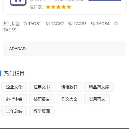
1.在特殊类型招生控制线上且具有相关资格的考生，可
推荐度：
填报教育部高校专项计划、高校高水平艺术团志愿。考生所
报志愿必须与取得高校专项计划、高水平艺术团资格的高校
热门标签:
TAGS1
TAGS2
TAGS3
TAGS4
一致。取得高校专项计划和高水平艺术团两类资格的考生可
TAGS5
同时填报此两类志愿。首先进行高校专项计划投档录取，然
后再进行高水平艺术团投档录取。
ADADAD
(二)常规批
1.常规批第1次填报志愿须达到或超过普通类一段线，实
热门栏目
行以“专业(专业类)+学校”为单位的平行志愿模式，1个“专业
企业文化
应用文书
讲话致辞
精品范文库
(专业类)+学校”为1个志愿。考生每次填报志愿的数量最多不
超过96个。
心得体会
述职报告
作文大全
实用范文
地方农村专项计划志愿包含在96个志愿之内，具有相应
工作总结
教学资源
资格的考生可在常规批第1次志愿填报时填报，若第1次志愿