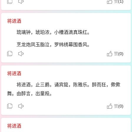
六国扰，三秦扫，初谓商山遗四老。驰单车，致缄
赞
(
1)
与君歌一曲，请君为我倾耳听。
书，裂荷焚芰接武曳长裾。高流端得酒中趣，深入醉乡
钟鼓馔玉不足贵，但愿长醉不复醒。
安稳处。生忘形，死忘名。谁论二豪初不数刘伶？
将进酒
古来圣贤皆寂寞，惟有饮者留其名。
琉璃钟，琥珀浓，小槽酒滴真珠红。
陈王昔时宴平乐，斗酒十千恣欢谑。
烹龙炮凤玉脂泣，罗帏绣幕围香风。
主人何为言少钱，径须沽取对君酌。
赞
(
0)
吹龙笛，击鼍鼓；皓齿歌，细腰舞。
五花马，千金裘，呼儿将出换美酒，与尔同销万古
况是青春日将暮，桃花乱落如红雨。
愁。
将进酒
劝君终日酩酊醉，酒不到刘伶坟上土。
将进酒，止三爵。诵宾筵，陈雅乐。醉而狂，僛僛
舞。由醉言，出童羖。
既立监，或佐史。醉而归，乃君子。将进酒，君莫
赞
(
0)
辞，惟酒无量维制之。
将进酒