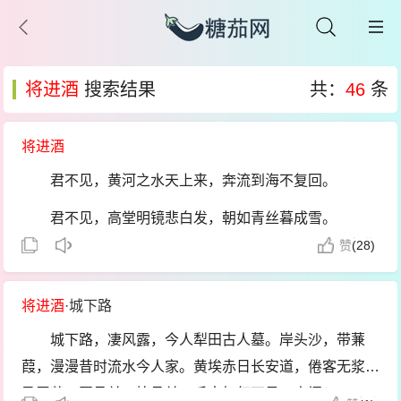
将进酒
搜索结果
共：
46
条
将进酒
君不见，黄河之水天上来，奔流到海不复回。
君不见，高堂明镜悲白发，朝如青丝暮成雪。
赞
(
28)
人生得意须尽欢，莫使金樽空对月。
天生我材必有用，千金散尽还复来。
将进酒
·城下路
烹羊宰牛且为乐，会须一饮三百杯。
城下路，凄风露，今人犁田古人墓。岸头沙，带蒹
葭，漫漫昔时流水今人家。黄埃赤日长安道，倦客无浆
岑夫子，丹丘生，将进酒，杯莫停。
马无草。开函关，掩函关，千古如何不见一人闲？