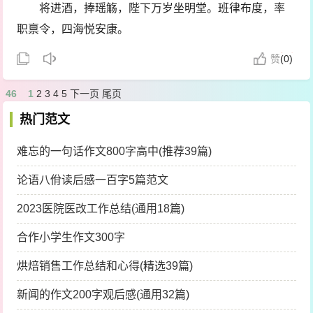
将进酒，捧瑶觞，陛下万岁坐明堂。班律布度，率
醉大道与仁义兮，而淳风浃洽於华夷。
职禀令，四海悦安康。
期亿万期年兮，民皆陶陶而化之。
赞
(
0)
庆君臣之嘉会，陋酆镐与瑶池。
46
1
2
3
4
5
下一页
尾页
热门范文
难忘的一句话作文800字高中(推荐39篇)
论语八佾读后感一百字5篇范文
2023医院医改工作总结(通用18篇)
合作小学生作文300字
烘焙销售工作总结和心得(精选39篇)
新闻的作文200字观后感(通用32篇)