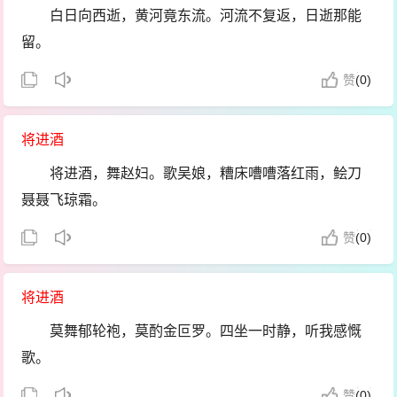
白日向西逝，黄河竟东流。河流不复返，日逝那能
留。
人生得几时，一日怀百忧。昨日垂绿发，今朝雪盈
赞
(
0)
头。
将进酒
且须列鼎罗珍羞，琼浆玉液浮金瓯。山花葳蕤红紫
稠，此时不饮将焉求。
将进酒，舞赵妇。歌吴娘，糟床嘈嘈落红雨，鲙刀
聂聂飞琼霜。
但看古来歌舞地，寒烟野草成荒丘。
金头鸡，银尾羊，主人举案劝客尝。孟公君卿坐满
赞
(
0)
堂，高谈大辩洪钟撞。
将进酒
金千重，玉千扛，不得收拾归黄肠，劝君秉烛饮此
觞。
莫舞郁轮袍，莫酌金叵罗。四坐一时静，听我感慨
歌。
君不见东家牙筹未脱手，夜半妻啼不起床，悔不日
饮十千场。
君不见滔滔易水咸阳路，渐离击筑荆卿舞。酒杯在
赞
(
0)