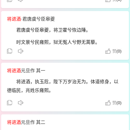
手醉不成，八创空绕秦宫柱。
将进酒
·君唐虞兮臣皋夔
又不见睢阳夜战城欲摧，孤臣骂贼声如雷。酒不下
咽指流血，白羽空射浮图回。
君唐虞兮臣皋夔，将卫霍兮恢边陲。
古来志士轻一死，意气相期每如此。独醒自古欲何
时文景兮民雍熙，狱无冤人兮野无蒿藜。
为，空留遗恨随流水。
赞
(
0)
玉烛亘天汉离以昭兮，其惟百姓日用而不知。
长歌感慨多怆神，不须闻此眉双颦。直须痛饮乌程
歌鹿鸣与既醉兮，而颂声洋溢乎康逵。
酒，与君醉倒蘋华春。
将进酒
元旦作 其一
顾此失彼吾君之清静躬俭以寂默兮，而犹薄滋味与
将进酒，执玉卮，陛下万岁治无为。体道修身，以
游嬉。
德临民，兆姓乐雍熙。
臣原得连四海以为席兮，酌北斗而为酒卮。
赞
(
0)
使五老奉觞上寿以申祝兮，令夫八元夹侍而正仪。
将进酒
元旦作 其二
原圣寿上齐於箕翼兮，其光容充塞於四维。