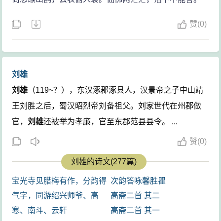
赞
(
0)
刘雄
刘雄
（119~？），东汉涿郡涿县人，汉景帝之子中山靖
王刘胜之后，蜀汉昭烈帝刘备祖父。刘家世代在州郡做
官，
刘雄
还被举为孝廉，官至东郡范县县令。 ...
赞
(
0)
刘雄的诗文(277篇)
宝光寺见腊梅有作，分韵得
次韵答咏馨胜瞿
气字，同游绍兴师爷、高
高斋二首 其二
寒、南斗、云轩
高斋二首 其一