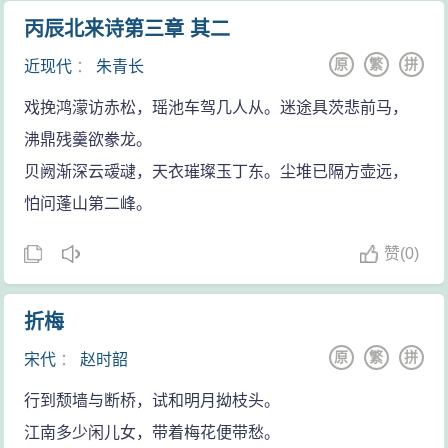
丙辰北来诗第三章 其二
原
繁
拼
近现代
：
朱青长
戏挽鸿濛访赤松，瑶池车驾几人从。迷途具茨悲前马，
沸鼎残羹欲豢龙。
贝阙渐深云叆叇，天衣璀璨玉丁东。尘堆已隔方壶远，
怕问蓬山第二峰。
赞
(
0)
折梅
原
繁
拼
宋代
：
赵时韶
行到颓墙与断桥，试和明月拗枝头。
江南多少闲儿女，带着梅花便带愁。