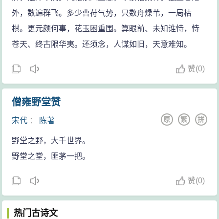
外，数遍群飞。多少曹苻气势，只数舟燥苇，一局枯
棋。更元颜何事，花玉困重围。算眼前、未知谁恃，恃
苍天、终古限华夷。还须念，人谋如旧，天意难知。
赞
(
0)
僧雍野堂赞
原
繁
拼
宋代
：
陈著
野堂之野，大千世界。
野堂之堂，匪茅一把。
赞
(
0)
热门古诗文