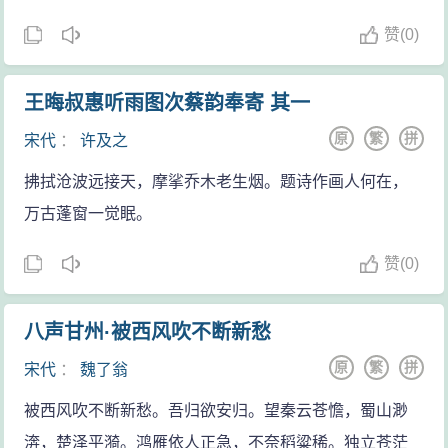
赞
(
0)
王晦叔惠听雨图次蔡韵奉寄 其一
原
繁
拼
宋代
：
许及之
拂拭沧波远接天，摩挲乔木老生烟。题诗作画人何在，
万古蓬窗一觉眠。
赞
(
0)
八声甘州·被西风吹不断新愁
原
繁
拼
宋代
：
魏了翁
被西风吹不断新愁。吾归欲安归。望秦云苍憺，蜀山渺
渀，楚泽平漪。鸿雁依人正急，不奈稻粱稀。独立苍茫