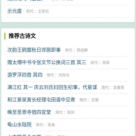
示元度
宋代
：
王安石
推荐古诗文
次韵王鸥盟秋日郊居即事
宋代
：
杨冠卿
赠太傅中书令张文节公挽词三首 其三
宋代
：
宋庠
游罗浮四首 其四
明代
：
刘存业
满江红 其一 庆云刘氏妇回生纪事，代星谋
清代
：
吴重憙
和江景吴寅长经理屯田道中见寄
明代
：
苏葵
晚至圣恩寺宿四宜堂
清代
：
张冈
龟山水陆院
宋代
：
张耒