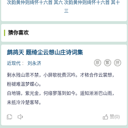
次韵黄仲则绮怀十六首 其六
次韵黄仲则绮怀十六首 其十
三
猜你喜欢
鹧鸪天 题绮尘云想山庄诗词集
原
繁
拼
近现代
：
刘永济
剩水残山思不禁，小屏欹枕费沉吟。才秾合作云裳想，
粉褪难温梦蝶心。
白地锦，紫光金，何缘寥落到如今。遥知淅淅巴山雨，
未抵泠泠楚客琴。
赞
(
0)