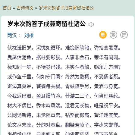
首页
»
古诗诗文
»
岁末次韵答子戌兼寄留社诸公
岁末次韵答子戌兼寄留社诸公
原
繁
拼
两汉
：
刘雄
伏枕送旧岁，沉忧如循环。难挽隙驹驰，弹指变暑寒。
曳尾信泥龟，据柱要彩狻。人事非金石，荣华有阑珊。
极知同一梦，不待梦已残。堪笑斗蛮触，蜗角几方圜？
或作鱼千里，何如守门阑？终然为散樗，不受儒者冠。
邂逅真莫逆，饕餮每共餐。青蚨随手尽，黄酒与身宽。
今我返巴蜀，盈耳爆竹喧。昔游二三子，何当理丝纶。
材大不偶世，秀木鸣风湍。遗君无长物，唯是祝平安。
凭网诵新诗，未觉阻重峦。钻坚而仰高，望洋迷其樊。
论文忝末座，分韵对春盘。翻疑寿陵子，学步失邯郸。
尚想缑山鹤，云表俯人寰。仙佛两茫茫，泪下不能言。