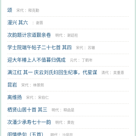
颂
宋代
：
释克勤
漫兴 其六
：
谢晋
次韵题计宗道觐亲卷
明代
：
谢廷柱
学士院端午帖子二十七首 其四
宋代
：
苏辙
迎大年椿上人不值暮归偶成
元代
：
丁鹤年
满江红 其一 庆云刘氏妇回生纪事，代星谋
清代
：
吴重憙
昆岩
宋代
：
林景熙
离维扬
宋代
：
宋伯仁
栖贤山居十首 其三
明代
：
释函是
次潘少承寿七十一韵
明代
：
黄佐
闺情绝句（五首）
明代
：
沙宛在