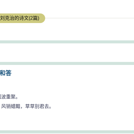
刘克治的诗文(2篇)
和答
圆波重聚。
，风销蜡黯，草草别君去。