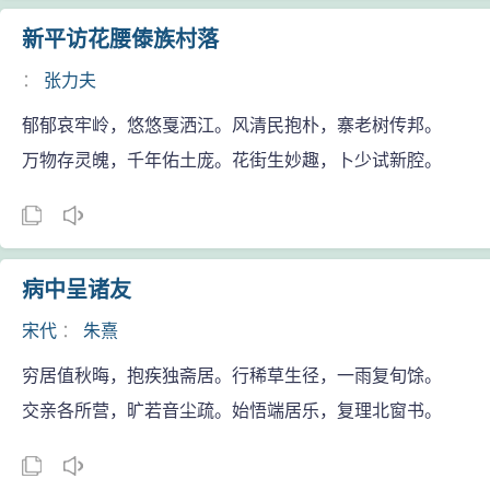
新平访花腰傣族村落
：
张力夫
郁郁哀牢岭，悠悠戛洒江。风清民抱朴，寨老树传邦。
万物存灵魄，千年佑土庞。花街生妙趣，卜少试新腔。
病中呈诸友
宋代
：
朱熹
穷居值秋晦，抱疾独斋居。行稀草生径，一雨复旬馀。
交亲各所营，旷若音尘疏。始悟端居乐，复理北窗书。