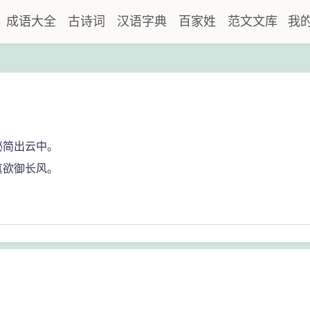
典
成语大全
古诗词
汉语字典
百家姓
范文文库
我
秘简出云中。
真欲御长风。