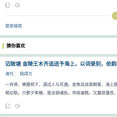
登崇禧塔
猜你喜欢
迈陂塘 金陵王木齐追送予海上，以词录别，依韵
清代
：
程颂万
一舟停、佛狸祠下，酒边人与花遇。金焦双送南朝客，海上
相记取。只那夕朱楼，我汝销魂处。帘栊遍数。又露掠篷低