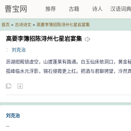
曹宝网
推荐
古籍
诗人
汉语词
首页
»
古诗诗文
»
高要李簿招陈浔州七星岩宴集
高要李簿招陈浔州七星岩宴集
：
刘克治
沥湖绀殿锁虚空，山拔蓬莱有路通。白玉仙床依洞口，黄金
孤峰临水元浮影，锦石侵霞更上红。把酒与君聊骋望，泠然
刘克治
...