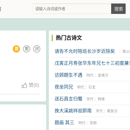
的
热门古诗文
原
繁
拼
请告不允时陪巡长沙岁近除矣
：
黄公
戊寅正月寿张华东年兄七十三初度兼
海之约 其二
访顾朗生不遇
明代
：
毕自严
明代
：
皇甫汸
赞
(
0)
夜坐同兄
明代
：
石宝
送石昌言归蜀
宋代
：
韩维
挽大溪姚祥叔即南
宋代
：
戴复古
题画 其三
明代
：
张弼