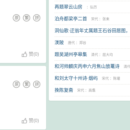
再题翠云山房
：
弘历
原
繁
拼
泊舟都梁亭二首
宋代
：
张耒
洞仙歌·迂翁年丈属题王石谷田居图
龚蘅圃侍御作
渼陂
近现代
：
袁荣法
唐代
：
郑谷
赞
(
0)
题吴湖州亭皋集
清代
：
屈大均
和河帅麟庆丙申六月焦山放鼍诗
清
和刘太守十州诗·烟屿
燮
宋代
：
陈瓘
原
繁
拼
挽陈复斋
宋代
：
高翥
赞
(
0)