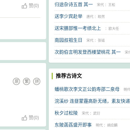
归途杂诗五首 其一
宋代
：
王松
赞
(
0)
送李少宾赴举
唐代
：
皎然
送宋膳部惟一考绩北上
：
欧大任
南园叔祖生日
宋代
：
张镃
次韵伯言明发登西楼望桃花 其一
宋
道潜
推荐古诗文
原
繁
拼
蟠桃歌次李文正公韵寿邵二泉母
明
浣溪纱 连昼蒙霾高卧无绪，素友快
俊
笥，地址有误几未果收，仍倚前调
秋夕过松陵
宋代
：
武衍
赞
(
0)
东陂菡萏盛开即事
明代
：
胡应麟