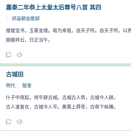
嘉泰二年恭上太皇太后尊号八首 其四
：
郊庙朝会歌辞
煌煌宝书，玉篆金缕。曷为来哉，自天子所。自天子所，以
婉嬗祥云，日正当午。
古城田
明代
：
殷奎
仆子中夜起，将牛耕古城。古城古人筑，古城今人耕。
古人谁复在，古城今人平。黄蒿上莽苍，白骨下纵横。