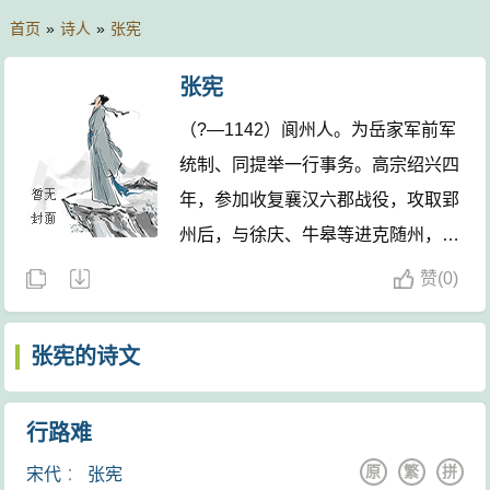
首页
»
诗人
»
张宪
张宪
（?—1142）阆州人。为岳家军前军
统制、同提举一行事务。高宗绍兴四
年，参加收复襄汉六郡战役，攻取郢
州后，与徐庆、牛皋等进克随州，又
和王贵等大败金将刘合孛堇及伪齐将
赞
(
0)
李成数万联军，复邓州。十年，从岳
飞北伐，领兵夺据颍昌府、淮宁府。
张宪的诗文
郾城大战后，引军攻拔临颍，并与徐
庆等在临颍附近再破金兵。以战功官
行路难
居观察使。十一年，岳飞罢兵权，改
原
繁
拼
宋代
：
张宪
任鄂州大军副都统制。秦桧、张俊使