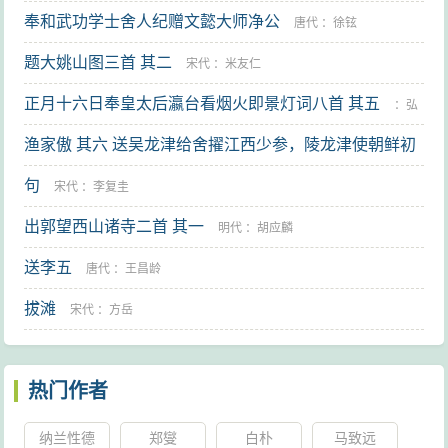
奉和武功学士舍人纪赠文懿大师净公
唐代
：
徐铉
题大姚山图三首 其二
宋代
：
米友仁
正月十六日奉皇太后瀛台看烟火即景灯词八首 其五
：
弘
渔家傲 其六 送吴龙津给舍擢江西少参，陵龙津使朝鲜初
历
回，云彼国有梦予记之以诗者
句
明代
：
夏言
宋代
：
李复圭
出郭望西山诸寺二首 其一
明代
：
胡应麟
送李五
唐代
：
王昌龄
拔滩
宋代
：
方岳
热门作者
纳兰性德
郑燮
白朴
马致远