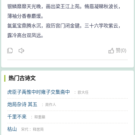
银鳞靡靡天光晚，画出梁王江上苑。脩眉凝睇秋波长，
薄袖分香春麝煖。
氤氲宝鼎腾水沉，寂历宫门闭金键。三十六竽吹紫云，
露冷高台双凤远。
赞
(
0)
热门古诗文
虎臣子禹惟中时雍子交集斋中
：
欧大任
炮局杂诗 其五
：
周作人
千里不来
：
释重顯
枯山
宋代
：
释居简