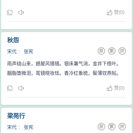
赞
(
0)
秋怨
原
繁
拼
宋代
：
张宪
雨声绕山来，撼屋风猎猎。银床暑气消，金井下梧叶。
胭脂堕微泪，鸾镜晓妆怯。香冷红象梳，髻薄钗燕帖。
赞
(
0)
梁苑行
原
繁
拼
宋代
：
张宪