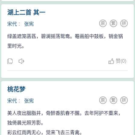
湖上二首 其一
原
繁
拼
宋代
：
张宪
绿盖遮笼菡萏，碧澜摇荡鸳鸯。罨画船中鼓板，销金锅
里时光。
赞
(
0)
桃花梦
原
繁
拼
宋代
：
张宪
美人夜出胭脂井，骨醉香肌春不醒。去年阿护不重来，
独倚晨光照芳影。
彩云红雨两无心，觉来飞去三青禽。