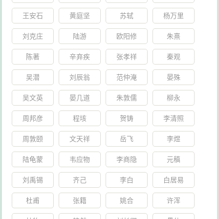
王安石
黄庭坚
苏轼
杨万里
刘克庄
陆游
欧阳修
朱熹
陈著
辛弃疾
张孝祥
秦观
吴潜
刘辰翁
范仲淹
晏殊
吴文英
晏几道
朱敦儒
柳永
周邦彦
程垓
贺铸
李清照
周敦颐
文天祥
岳飞
李煜
陆龟蒙
韦应物
李商隐
元稹
刘禹锡
齐己
李白
白居易
杜甫
张籍
姚合
许浑