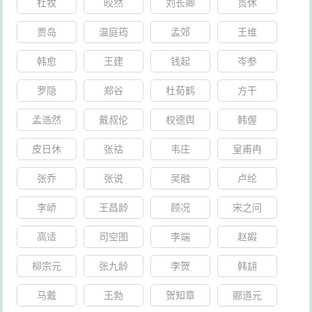
杜牧
皎然
刘长卿
贯休
贾岛
温庭筠
孟郊
王维
韩愈
王建
钱起
岑参
罗隐
郑谷
杜荀鹤
方干
孟浩然
戴叔伦
权德舆
韩偓
皮日休
张祜
韦庄
皇甫冉
张乔
张说
吴融
卢纶
李峤
王昌龄
顾况
宋之问
高适
司空图
李端
赵嘏
柳宗元
张九龄
李贺
韩翃
马戴
王勃
贺知章
郦道元