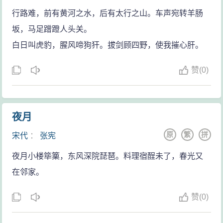
军人王俊诬告其策划为岳飞收回军
行路难，前有黄河之水，后有太行之山。车声宛转羊肠
权，与岳云同时被捕。在狱中被拷掠
坂，马足蹭蹬人头关。
至体无完肤，终不伏罪，遂与岳氏父
白日叫虎豹，腥风啼狗犴。拔剑顾四野，使我摧心肝。
子并遭杀害。
张宪的诗文(198篇)
赞
(
0)
夜月
原
繁
拼
宋代
：
张宪
夜月小楼筚篥，东风深院琵琶。料理宿酲未了，春光又
在邻家。
赞
(
0)