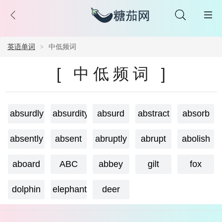
英语单词
中低频词
[ 中低频词 ]
absurdly
absurdity
absurd
abstract
absorb
absently
absent
abruptly
abrupt
abolish
aboard
ABC
abbey
gilt
fox
dolphin
elephant
deer