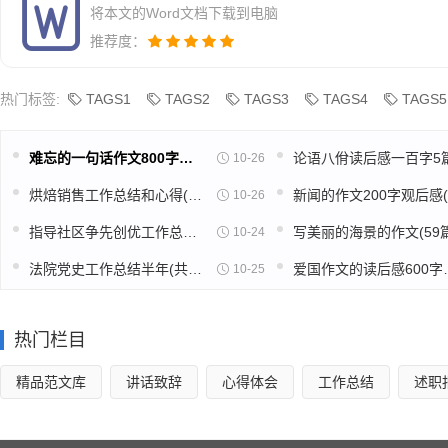
将本文的Word文档下载到电脑
推荐度：
灵秀社区矛盾纠纷排查调处工作在鹿城镇党委政府，鹿城
取“抓队伍、强素质、搞服务、聚民心的”方法，紧紧围绕创建
热门标签:
TAGS1
TAGS2
TAGS3
TAGS4
TAGS5
特色，着力把社区建设成为“居民文体活动极大丰富的'快乐园”。
难忘的一句话作文800字高中(推荐39篇)
10-26
年初来社区成立了矛盾纠纷排查调处工作领导小组，制定了
烘焙销售工作总结和心得(精选39篇)
10-26
创建平安为主线，以维护人民群众利益为根本，紧紧围绕维护社
指导社区争先创优工作总结(精选49篇)
写美丽的海景的作文(59篇
10-24
作，全面落实维护稳定的各项措施，有效地维护了社会稳定。
综治、计划生育科普、反对_等宣传栏，通过教育引导，提高了
法院党史工作总结半年(共16篇)
爱国作文的读
10-25
一、矛盾调处成功率高。
热门栏目
加大矛盾纠纷排查调处力度，主动预防和有效化解各种社
精品范文库
讲话致辞
心得体会
工作总结
述职
亲情、友情等讲道理、讲法律，使情、法、理有机地结合，达
成功率达90%。以上。