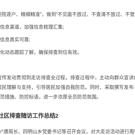
院逐户、精细精准”，做到“不见面不放过、不查清不放过、不登记
信息渠道，加强信息梳理汇集;
信息真实可靠;
化动态跟踪了解，确保排查到位有效。
宣传发动贯彻到走访排查全过程。排查过程中，主动向群众宣讲
居民理解与支持，引导居民加强自我防范。同时，采取撰写发布
范措施、防控标语，进一步浓厚全员防范氛围。
社区排查随访工作总结2
^v^唐局长、四明山乡党委书记等召开会议，对大走访活动进行