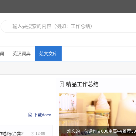
词
英汉词典
范文文库
精品工作总结
下载docx
难忘的一句话作文800字高中(推荐39
县级社区工作总结(合集22篇)
12-09