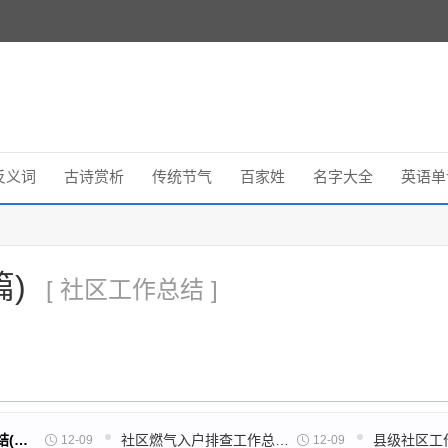
反义词
古诗赏析
传统节气
百家姓
名字大全
英语单
)
[ 社区工作总结 ]
社区干部上年工作总结(共36篇)
社区燃气入户排查工作总结(30篇)
12-09
12-09