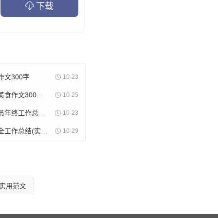
下载
社区党建活动为核心，采
，突出创建“和谐型”社区
文300字
10-23
代表”重要思想为指导，以
美食苏州的美食作文300字(精选8篇)
10-25
真开展矛盾纠纷排查调处工
木片采购人员年终工作总结(11篇)
10-23
单位活动，设立了消防、
射击训练安全工作总结(实用13篇)
10-29
中，专职调解员擅于运用
实用范文
起矛盾纠纷、积怨，调处