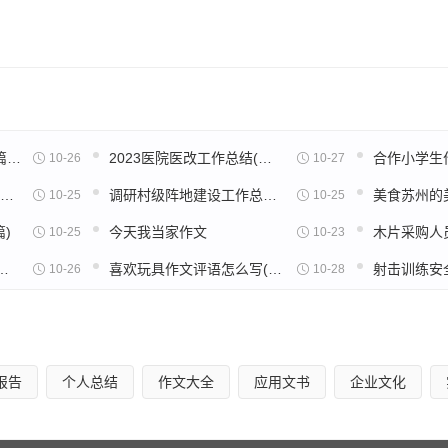
社区排查随访工作总结4
镇综治维稳中心司法所的领导下，社区两委班子始终坚持以增强
中心广泛，发动辖区单位居民参与社区建设，真抓实干，初见成效
论语八佾读后感一百字5篇范文
2023医院医改工作总结(通用18篇)
合作小学生作
10-26
10-27
工作计划，拟定了工作职责，实施方案。半年来，社区以“三个
新闻的作文200字观后感(通用32篇)
调研村级阵地建设工作总结(实用22篇)
10-25
10-25
会政治稳定这个大局，坚持“打防结合、预防为主”的方针，认
)
今天我当家作文
10-25
10-23
积极倡导居民和共建单位开展争当文明市民、创文明楼院、文明
居民素质，现将矛盾纠纷排查调处工作总结如下：
后感600字高中五篇范文
喜欢玩具作文评语怎么写(32篇)
10-26
10-28
会矛盾纠纷，依法调解、以情调解、公平解决纠纷。在调解工作
报告
个人总结
作文大全
应用文书
企业文化
到化解纠纷的目的，并耐心、细致、公正的进行调处，化解了多