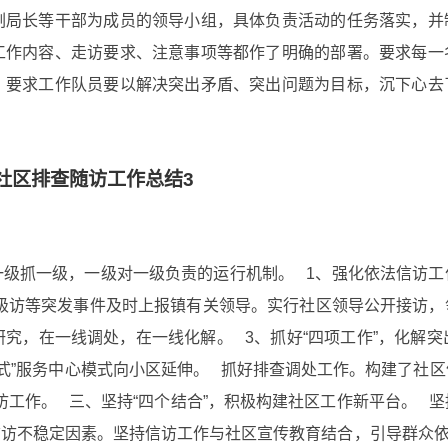
副局长等干部为成员的领导小组，具体负责活动的任务落实，并
工作内容、走访要求、注意事项等都作了明确的部署。要求每一
，要求工作队员要以解决突出矛盾、突出问题为目标，沉下心去
社区排查随访工作总结3
级抓一级，一级对一级负责的运行机制。 1、强化依法信访工
级访等突发事件及时上报镇有关领导。实行社区领导公开接访，
研究，在一线调处，在一线化解。 3、抓好“四项工作”，化解突
门式”服务中心模式向小区延伸。 抓好排查调处工作。构建了社
访工作。 三、坚持“四个结合”，积极构建社区工作新平台。 
访不稳定因素。坚持信访工作与社区宣传教育结合，引导群众依