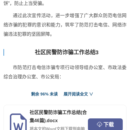
饼”，防止上当受骗。
通过此次宣传活动，进一步增强了广大群众防范电信网
络诈骗的犯罪的意识和能力，筑牢了防范打击电信、网络诈
骗违法犯罪的坚固屏障。
社区民警防诈骗工作总结3
市防范打击电信诈骗专项行动领导组办公室、市政法委
综合治理办公室、市公安局：
x分公司在全市开展打击信息诈骗专项活动中，认真落实
剩余 96% 未读
展开阅读全文 ∨
省公司、通信管局和市政法委、公安局等部门打击防范电信
诈骗专项治理活动会议精神，积极配合市打击防范电信诈骗
社区民警防诈骗工作总结(合
活动综合治理等部门联合专项行动，公司党委以高度负责任
集46篇).docx
下载
的态度，从维护广大人民群众根本利益出发，保护人民群众
将本文的Word文档下载到电脑