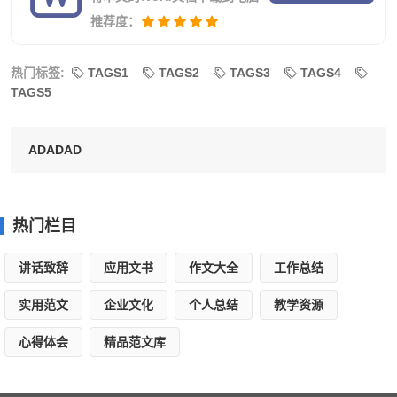
切身利益为基础，本着行业部门技术业务特征为着力点，各
推荐度：
司其职，密切配合，主动作为，迅速有力，采取有效的打击
办法与技术措施，全面落实了打击治理活动，竭力推动了活
热门标签:
TAGS1
TAGS2
TAGS3
TAGS4
TAGS5
动有效开展，效果显著，成绩裴然。
一、党委重视、成立组织。
ADADAD
成立了以党委书记、总经理贝学斌为组长、分管领导为
副组长，相关部门为成员的综合治理领导组；为有效开展打
热门栏目
击防范电信诈骗综合治理有效性和组织保障，及时转发并制
定了具体的打击信息诈骗行动方案与措施，严格按照市委和
讲话致辞
应用文书
作文大全
工作总结
政发委和上级主管部门会议精神和行动方案要求，规定内容
实用范文
企业文化
个人总结
教学资源
不走样，在自主安排的内容中，我们措施紧密结合通信信息
心得体会
精品范文库
支撑和技术优势，做出了既有行业特征进行治理，又通过对
典型信息诈骗的犯罪作案的案例进行分析总结，提出具体防