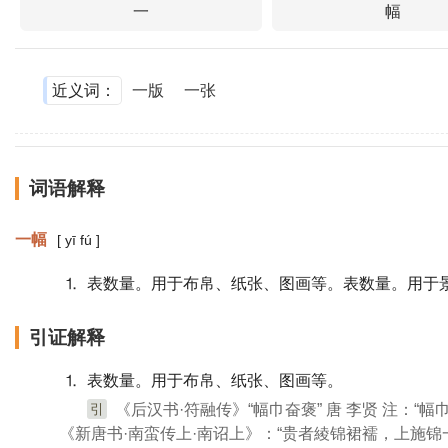
一
幅
近义词：
一版
一张
词语解释
一幅
[ yī fú ]
⒈ 表数量。用于布帛、纸张、图画等。表数量。用于
引证解释
⒈ 表数量。用于布帛、纸张、图画等。
引
《后汉书·符融传》“幅巾奋褒” 唐 李贤 注：“
《新唐书·南蛮传上·南诏上》：“贵者綾锦裙襦，上施锦