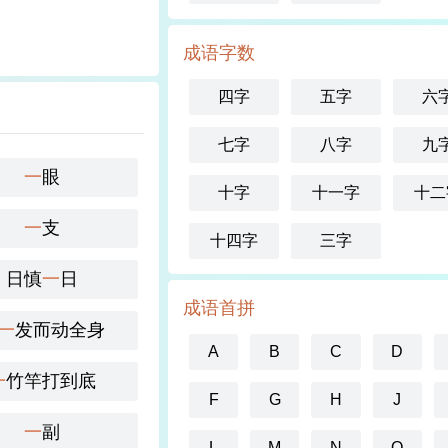
成语字数
四字
五字
六
七字
八字
九
一
眼
十字
十一字
十二
一
支
十四字
三字
日慎
一
日
成语首拼
一
发而动全身
A
B
C
D
一
竹竿打到底
F
G
H
J
一
副
L
M
N
O