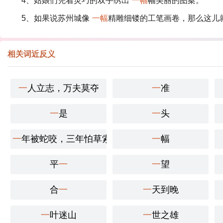
4、姑娘们凭着灵巧的双手绣出
一幅
幅美丽的图案。
5、如果说苏州城像
一幅
精雕细镂的工笔画卷，那么这儿
相关词近反义
一
人立志，万夫莫夺
一
准
一
是
一
头
一
年被蛇咬，三年怕草索
一
幅
平
一
一
望
合
一
一
天到晚
一
叶迷山
一
世之雄