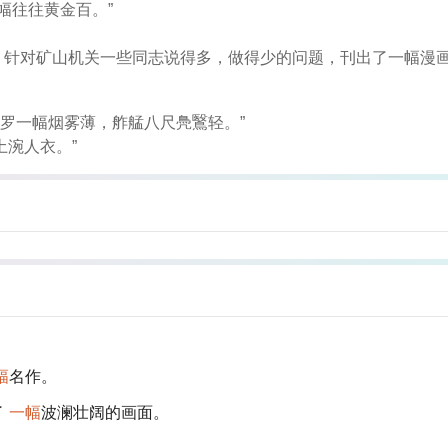
幅往往黄金百。”
，针对矿山机关一些同志说得多，做得少的问题，刊出了一幅漫画
接罗一幅烟雾薄，舴艋八尺鳧鷖轻。”
土涴人衣。”
幅
名作。
了
一幅
波澜壮阔的画面。