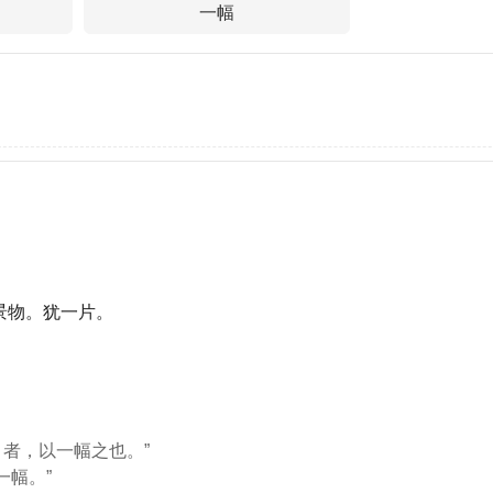
一幅
景物。犹一片。
幅巾者，以一幅之也。”
一幅。”