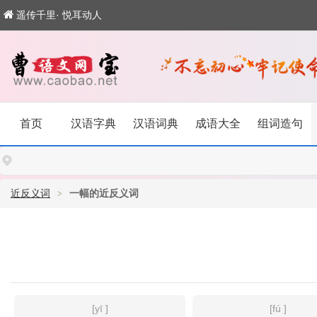
遥传千里· 悦耳动人
首页
汉语字典
汉语词典
成语大全
组词造句
近反义词
一幅的近反义词
[yī ]
[fú ]