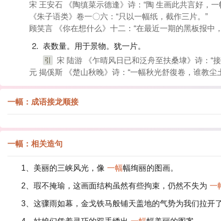
宋 王安石 《陶缜菜示德逢》诗：“陶 生画此共言好，一
《朱子语类》卷一〇六：“只以一幅纸，截作三片。”
顾笑言 《你在想什么》十二：“在最近一期的黑板报中
⒉ 表数量。用于景物。犹一片。
引
宋 陆游 《乍晴风日已和泛舟至扶桑埭》诗：“
元 揭傒斯 《楚山秋晚》诗：“一幅秋光舒復卷，谁教尘
一幅：成语接龙顺接
一幅：相关造句
1、美丽的三峡风光，像
一幅
幅绚丽的图画。
2、瑕不掩瑜，这画面结构虽然有些拘束，仍然不失为
一
3、这骤雨如幕，金戈铁马般铺天盖地的气势为我们拉开