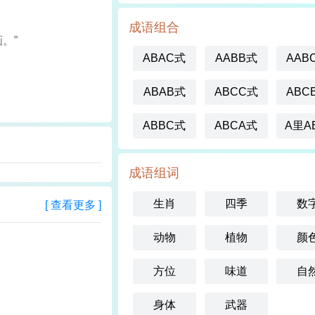
成语组合
。”
ABAC式
AABB式
AAB
ABAB式
ABCC式
ABC
ABBC式
ABCA式
A里A
成语组词
生肖
四季
数
[ 查看更多 ]
动物
植物
颜
方位
味道
自
身体
武器