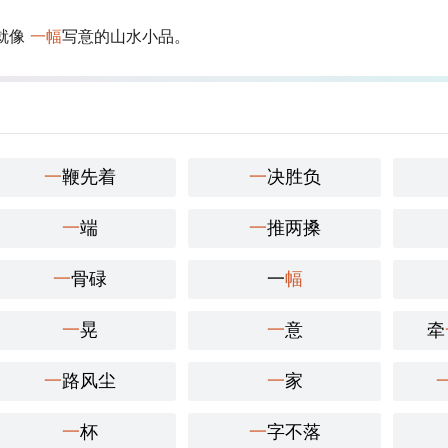
就像
一幅
写意的山水小品。
一
鞭先着
一
决胜负
一
端
一
推两搡
一
骨碌
一
幅
一
晃
一
意
牵
一
路风尘
一
家
一
杯
一
字不落