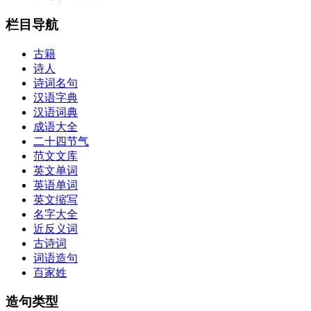
栏目导航
古籍
诗人
诗词名句
汉语字典
汉语词典
成语大全
二十四节气
范文文库
英文单词
英语单词
英文缩写
名字大全
近反义词
古诗词
词语造句
百家姓
造句类型