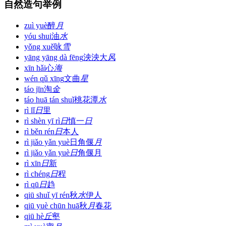
自然造句举例
zuì yuè
醉
月
yóu shui
油
水
yǒng xuě
咏
雪
yāng yāng dà fēng
泱泱大
风
xīn hǎi
心
海
wén qǔ xīng
文曲
星
táo jīn
淘
金
táo huā tán shuǐ
桃花潭
水
rì lǐ
日
里
rì shèn yī rì
日
慎一
日
rì běn rén
日
本人
rì jiǎo yǎn yuè
日角偃
月
rì jiǎo yǎn yuè
日
角偃月
rì xīn
日
新
rì chéng
日
程
rì qū
日
趋
qiū shuǐ yī rén
秋
水
伊人
qiū yuè chūn huā
秋
月
春花
qiū hè
丘
壑