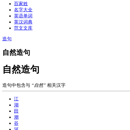
百家姓
名字大全
英语单词
英汉词典
范文文库
造句
自然造句
自然造句
造句中包含与
“自然”
相关汉字
江
湖
田
潮
谷
河