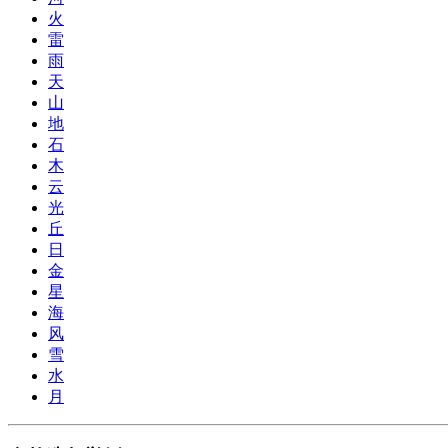
火
雷
雨
天
山
地
石
木
云
光
丘
日
金
星
海
风
雪
水
月