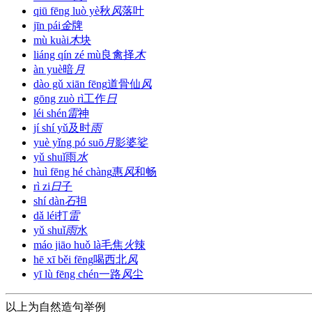
qiū fēng luò yè
秋
风
落叶
jīn pái
金
牌
mù kuài
木
块
liáng qín zé mù
良禽择
木
àn yuè
暗
月
dào gǔ xiān fēng
道骨仙
风
gōng zuò rì
工作
日
léi shén
雷
神
jí shí yǔ
及时
雨
yuè yǐng pó suō
月
影婆娑
yǔ shuǐ
雨
水
huì fēng hé chàng
惠
风
和畅
rì zi
日
子
shí dàn
石
担
dǎ léi
打
雷
yǔ shuǐ
雨
水
máo jiāo huǒ là
毛焦
火
辣
hē xī běi fēng
喝西北
风
yī lù fēng chén
一路
风
尘
以上为自然造句举例