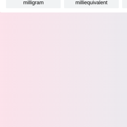
milligram
milliequivalent