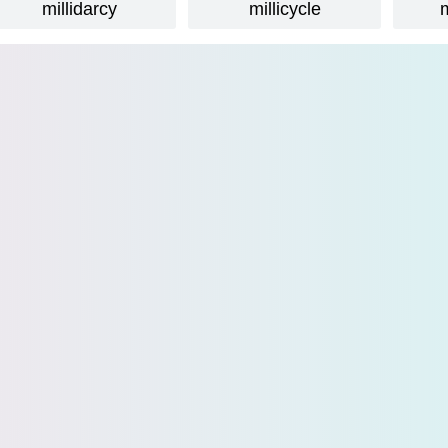
millidarcy
millicycle