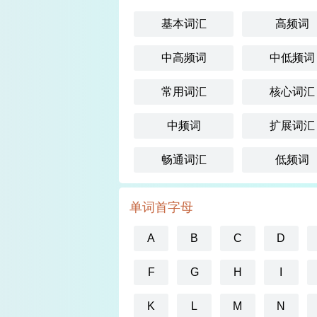
基本词汇
高频词
中高频词
中低频词
常用词汇
核心词汇
中频词
扩展词汇
畅通词汇
低频词
单词首字母
A
B
C
D
F
G
H
I
K
L
M
N