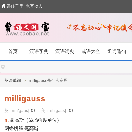
遥传千里· 悦耳动人
首页
汉语字典
汉语词典
成语大全
组词造句
英语单词
milligauss是什么意思
milligauss
英['mɪlɪ'gaʊs]
美['mɪlɪ'gaʊs]
n.
毫高斯（磁场强度单位）
网络解释.毫高斯