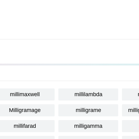
millimaxwell
millilambda
Milligramage
milligrame
mill
millifarad
milligamma