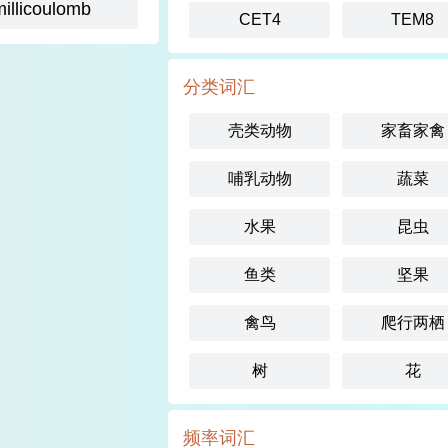
millicoulomb
CET4
TEM8
分类词汇
壳类动物
家畜家禽
哺乳动物
蔬菜
水果
昆虫
鱼类
坚果
禽鸟
爬行两栖
树
花
频率词汇