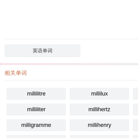
英语单词
相关单词
millilitre
millilux
milliliter
millihertz
milligramme
millihenry